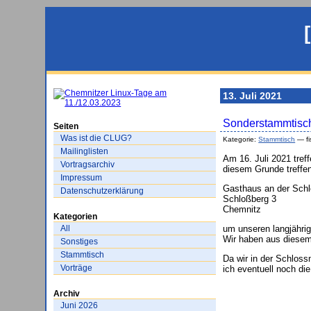
13. Juli 2021
Sonderstammtisch
Seiten
Was ist die CLUG?
Kategorie:
Stammtisch
— fi
Mailinglisten
Am 16. Juli 2021 tre
Vortragsarchiv
diesem Grunde treffe
Impressum
Gasthaus an der Sch
Datenschutzerklärung
Schloßberg 3
Chemnitz
Kategorien
All
um unseren langjährig
Wir haben aus diesem
Sonstiges
Stammtisch
Da wir in der Schlos
Vorträge
ich eventuell noch di
Archiv
Juni 2026