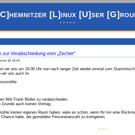
[C]hemnitzer [L]inux [U]ser [G]rou
• • • • •
 zur Verabschiedung vom „Zecher“
scher @ 18:43
ffen wir uns um 19:00 Uhr nun nach langer Zeit wieder einmal zum Stammtis
n wir uns auch im
lossmühle
en Wirt Frank Müller zu verabschieden.
 Grunde auch keinen Vortrag.
smühle keinen eigenen Raum haben, wäre es schön, wenn Ihr mir eine Rückm
e Chance habe, die gemeldete Personenanzahl zu korrigieren.
• • •