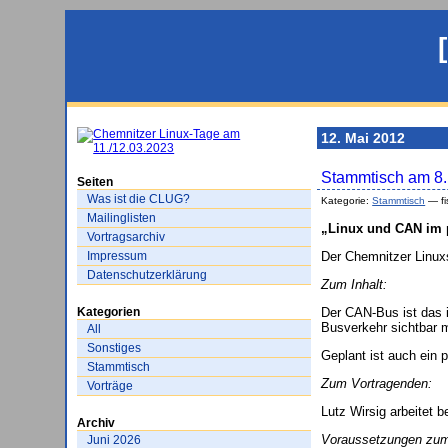
12. Mai 2012
Stammtisch am 8.
Seiten
Was ist die CLUG?
Kategorie:
Stammtisch
— fi
Mailinglisten
„Linux und CAN im 
Vortragsarchiv
Impressum
Der Chemnitzer Linux
Datenschutzerklärung
Zum Inhalt:
Kategorien
Der CAN-Bus ist das i
Busverkehr sichtbar m
All
Sonstiges
Geplant ist auch ein 
Stammtisch
Zum Vortragenden:
Vorträge
Lutz Wirsig arbeitet 
Archiv
Voraussetzungen zum
Juni 2026