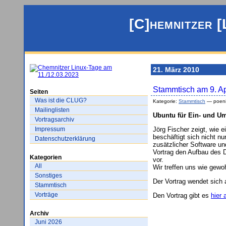
[C]hemnitzer [
21. März 2010
Stammtisch am 9. Ap
Seiten
Was ist die CLUG?
Kategorie:
Stammtisch
— poeni
Mailinglisten
Ubuntu für Ein- und Um
Vortragsarchiv
Impressum
Jörg Fischer zeigt, wie e
beschäftigt sich nicht nu
Datenschutzerklärung
zusätzlicher Software u
Vortrag den Aufbau des D
Kategorien
vor.
All
Wir treffen uns wie gewo
Sonstiges
Der Vortrag wendet sich 
Stammtisch
Vorträge
Den Vortrag gibt es
hier 
Archiv
Juni 2026