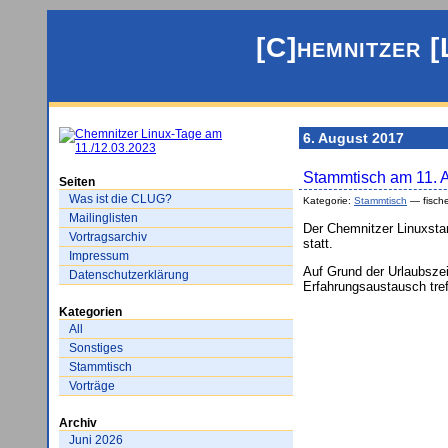
[C]hemnitzer [
6. August 2017
Stammtisch am 11. 
Seiten
Was ist die CLUG?
Kategorie:
Stammtisch
— fisch
Mailinglisten
Der Chemnitzer Linuxsta
Vortragsarchiv
statt.
Impressum
Auf Grund der Urlaubszei
Datenschutzerklärung
Erfahrungsaustausch tref
Kategorien
All
Sonstiges
Stammtisch
Vorträge
Archiv
Juni 2026